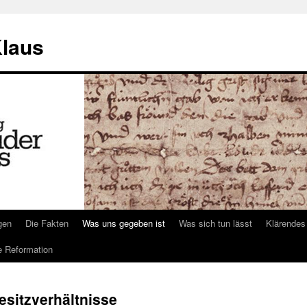
Klaus
gen
Die Fakten
Was uns gegeben ist
Was sich tun lässt
Klärendes
e Reformation
esitzverhältnisse