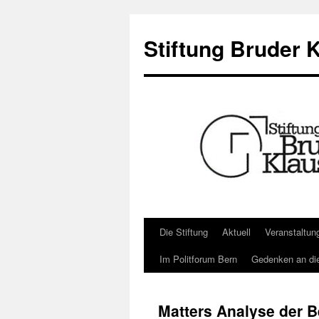
Zum
Inhalt
Stiftung Bruder 
springen
Die Stiftung
Aktuell
Veranstaltun
Im Politforum Bern
Gedenken an di
Matters Analyse der B